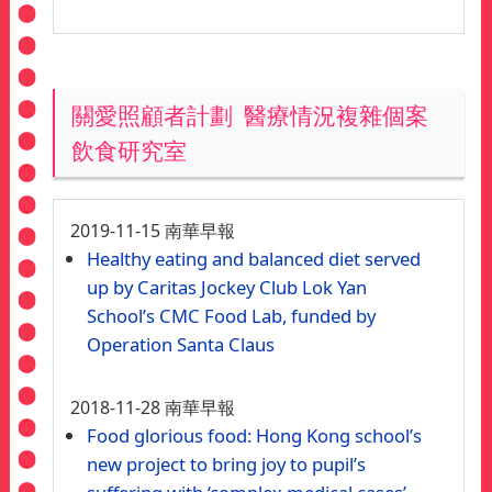
關愛照顧者計劃 醫療情況複雜個案
飲食研究室
2019-11-15
南華早報
Healthy eating and balanced diet served
up by Caritas Jockey Club Lok Yan
School’s CMC Food Lab, funded by
Operation Santa Claus
2018-11-28
南華早報
Food glorious food: Hong Kong school’s
new project to bring joy to pupil’s