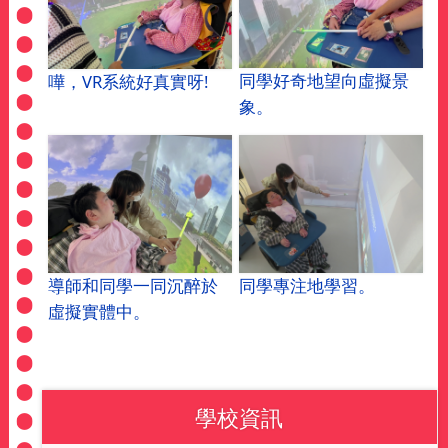
同學好奇地望向虛擬景
嘩，VR系統好真實呀!
象。
導師和同學一同沉醉於
同學專注地學習。
虛擬實體中。
學校資訊