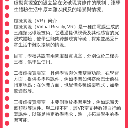
虛擬實境室的設立旨在突破現實條件的限制，讓學
生體驗生活中原本難以觸及的場景與情境。
虛擬實境（
VR
）簡介
虛擬實境（
Virtual Reality, VR
）是一種由電腦生成的
三維類比環境技術。它通過提供視覺及其他感官的沉
浸式體驗，使學生能夠跨越現實障礙，探索並感受日
常生活中難以接觸的情境。
目前，學校共設有兩間虛擬實境室，分別位於二樓與
三樓，供學生使用。
二樓虛擬實境室：具備學習與休閒雙重功能。在學習
方面，提供多學科課件，例如學習如何搭乘巴士前往
指定地點；在休閒方面，也配備多種娛樂程式，如拳
擊遊戲等。
三樓虛擬實境室：主要側重於學習用途，例如認識天
氣類型等課件。與二樓不同，該
VR
室支持教師自行編
寫課件，以滿足特定教學需求，進一步拓展學生的學
習可能。