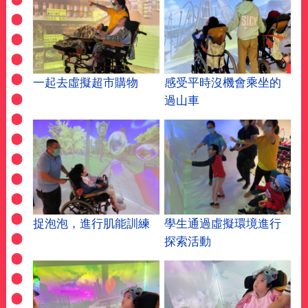
一起去虛擬超市購物
感受平時沒機會乘坐的
過山車
捉泡泡，進行肌能訓練
學生通過虛擬環境進行
探索活動