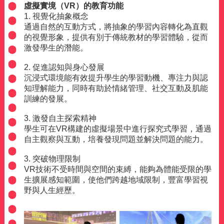
虛擬實境（
VR
）的教育功能
1.
視覺化抽象概念
通過自然的互動方式，將抽象的學習內容轉化為直觀
的視覺形象，提供有別于傳統教材的學習體驗，從而
激發學生的潛能。
2.
促進認知與身心發展
沉浸式環境能有效提升學生的學習動機、專注力與認
知理解能力，同時有助於情緒管理、社交互動及肌能
訓練的發展。
3.
激發自主探索精神
學生可在
VR
構建的虛擬場景中進行探究式學習，通過
自主觀察與互動，培養發現問題並解決問題的能力。
3.
突破物理限制
VR
技術不受時間與空間的束縛，能夠為體能受限的學
生擴展感知範圍，使他們跨越地域限制，豐富學習視
野與人生經歷。