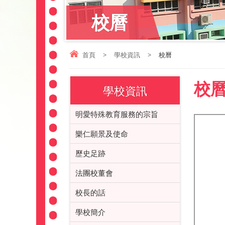
校曆
首頁
>
學校資訊
>
校曆
校
學校資訊
明愛特殊教育服務的宗旨
樂仁願景及使命
歷史足跡
法團校董會
校長的話
學校簡介