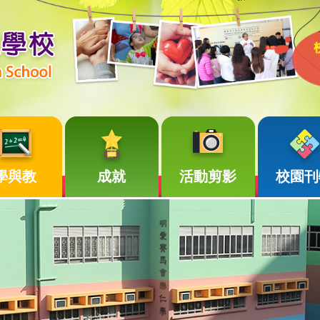
學與教
成就
活動剪影
校園刊